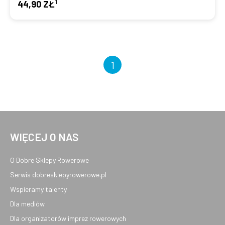
1
44,90 ZŁ
1
WIĘCEJ O NAS
O Dobre Sklepy Rowerowe
Serwis dobresklepyrowerowe.pl
Wspieramy talenty
Dla mediów
Dla organizatorów imprez rowerowych