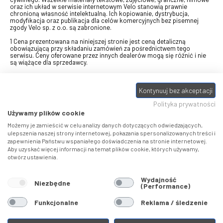
oraz ich układ w serwisie internetowym Velo stanowią prawnie
chronioną własność intelektualną. Ich kopiowanie, dystrybucja,
modyfikacja oraz publikacja dla celów komercyjnych bez pisemnej
zgody Velo sp. z o.o. są zabronione.
1 Cena prezentowana na niniejszej stronie jest ceną detaliczną
obowiązującą przy składaniu zamówień za pośrednictwem tego
serwisu. Ceny oferowane przez innych dealerów mogą się różnić i nie
są wiążące dla sprzedawcy.
2 Bon przeznaczony do wymiany za pośrednictwem usługi "Realizuj
swój bon" na towary z oferty VELO, aktualnie dostępnej na stronie
Kontynuuj bez akceptacji
odbierzebon.pl
, w ramach sprzedaży premiowej. Dowiedz się jak
otrzymać Bon towarowy na
stronie promocji
. Prezentowana wartość
Polityka prywatności
eBonu uwzględnia fakt wyrażenia - w procesie rejestracji w
Panelu
klienta
- zgody na otrzymywanie drogą mailową informacji handlowo-
Używamy plików cookie
marketingowe, np. newsletter rowerowy. W przypadku braku zgody
wartość eBonu zostanie obniżona o 10 zł.
Możemy je zamieścić w celu analizy danych dotyczących odwiedzających,
ulepszenia naszej strony internetowej, pokazania spersonalizowanych treści i
zapewnienia Państwu wspaniałego doświadczenia na stronie internetowej.
Pamiętaj, że eBony za produkty SIDI dotyczą zakupów w sklepach
Aby uzyskać więcej informacji na temat plików cookie, których używamy,
SIDI Center
, produkty Castelli zakupów w placówkach tworzących
otwórz ustawienia.
Castelli Center.
Wydajność
Niezbędne
(Performance)
Funkcjonalne
Reklama / śledzenie