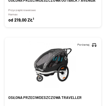
OSŁONA PRZECIWDESZCZOWA OUTBACK / AVENIDA
Przyczepki rowerowe
Hamax
1
od
219,00 ZŁ
Porównaj
OSŁONA PRZECIWDESZCZOWA TRAVELLER