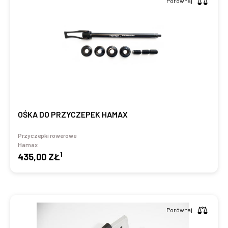
Porównaj
OŚKA DO PRZYCZEPEK HAMAX
Przyczepki rowerowe
Hamax
1
435,00 ZŁ
Porównaj