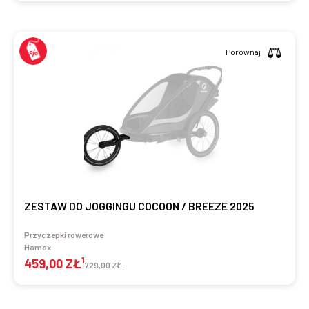
Porównaj
ZESTAW DO JOGGINGU COCOON / BREEZE 2025
Przyczepki rowerowe
Hamax
1
459,00 ZŁ
729,00 ZŁ