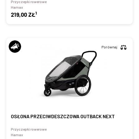
Przyczepki rowerowe
Hamax
1
219,00 ZŁ
Porównaj
OSŁONA PRZECIWDESZCZOWA OUTBACK NEXT
Przyczepki rowerowe
Hamax