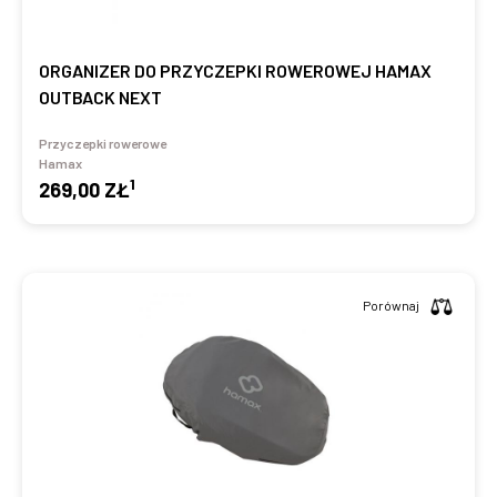
ORGANIZER DO PRZYCZEPKI ROWEROWEJ HAMAX
OUTBACK NEXT
Przyczepki rowerowe
Hamax
1
269,00 ZŁ
Porównaj