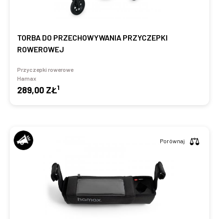
TORBA DO PRZECHOWYWANIA PRZYCZEPKI
ROWEROWEJ
Przyczepki rowerowe
Hamax
1
289,00 ZŁ
Porównaj