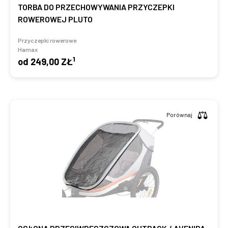
TORBA DO PRZECHOWYWANIA PRZYCZEPKI
ROWEROWEJ PLUTO
Przyczepki rowerowe
Hamax
1
od
249,00 ZŁ
Porównaj