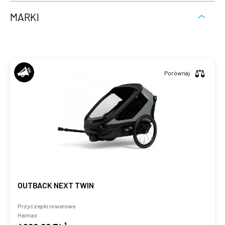
MARKI
Porównaj
OUTBACK NEXT TWIN
Przyczepki rowerowe
Hamax
1