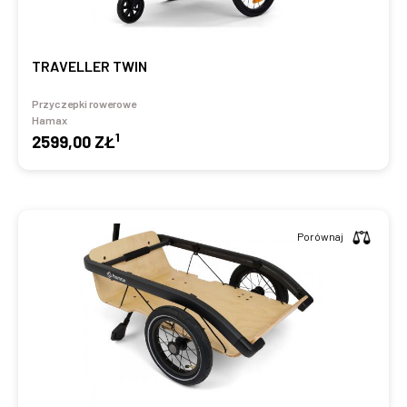
TRAVELLER TWIN
Przyczepki rowerowe
Hamax
1
2599,00 ZŁ
Porównaj