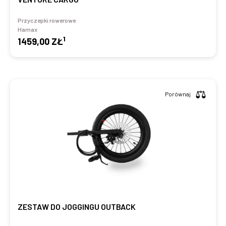
Przyczepki rowerowe
Hamax
1
1459,00 ZŁ
Porównaj
ZESTAW DO JOGGINGU OUTBACK