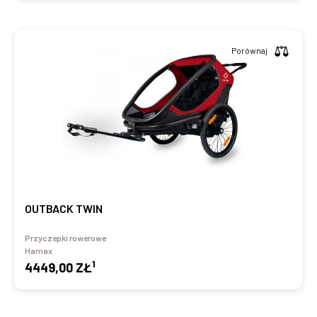
Porównaj
OUTBACK TWIN
Przyczepki rowerowe
Hamax
1
4449,00 ZŁ