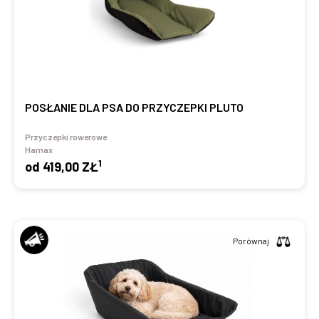
POSŁANIE DLA PSA DO PRZYCZEPKI PLUTO
Przyczepki rowerowe
Hamax
1
od
419,00 ZŁ
Porównaj