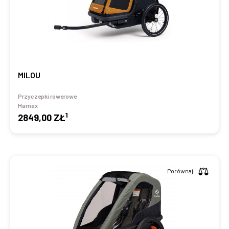
MILOU
Przyczepki rowerowe
Hamax
1
2849,00 ZŁ
Porównaj