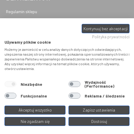
Regulamin sklepu
Kup online
Kontynuuj bez akceptacji
Realizuj swój bon
Polityka prywatności
Informacja dla konsumentów
Używamy plików cookie
Płatności online
Możemy je zamieścić w celu analizy danych dotyczących odwiedzających,
ulepszenia naszej strony internetowej, pokazania spersonalizowanych treści i
Polityka reklamacji
zapewnienia Państwu wspaniałego doświadczenia na stronie internetowej.
Reklamacje i zwroty
Aby uzyskać więcej informacji na temat plików cookie, których używamy,
otwórz ustawienia.
Pomoc i kontakt
Sklepy stacjonarne
Wydajność
Niezbędne
(Performance)
PYTANIA I ODPOWIEDZI
Funkcjonalne
Reklama / śledzenie
Jaki rower wybrać?
Akceptuj wszystko
Zapisz ustawienia
Gdzie jest interesujący mnie produkt?
Nie zgadzam się
Dostosuj
Czy sprzedacie mi dany produkt taniej?