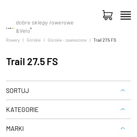
dobre sklepy rowerowe
®
&
Velo
Rowery
Górskie
Górskie - zawieszone
Trail 27.5 FS
Trail 27.5 FS
SORTUJ
KATEGORIE
MARKI