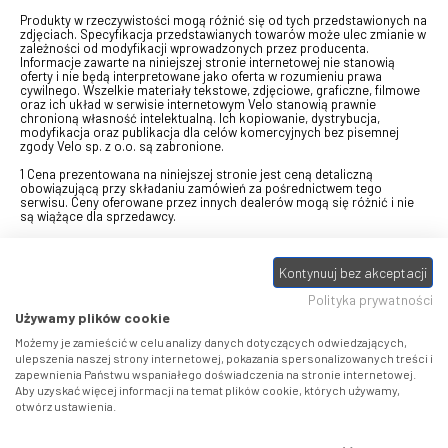
Produkty w rzeczywistości mogą różnić się od tych przedstawionych na
zdjęciach. Specyfikacja przedstawianych towarów może ulec zmianie w
zależności od modyfikacji wprowadzonych przez producenta.
Informacje zawarte na niniejszej stronie internetowej nie stanowią
oferty i nie będą interpretowane jako oferta w rozumieniu prawa
cywilnego. Wszelkie materiały tekstowe, zdjęciowe, graficzne, filmowe
oraz ich układ w serwisie internetowym Velo stanowią prawnie
chronioną własność intelektualną. Ich kopiowanie, dystrybucja,
modyfikacja oraz publikacja dla celów komercyjnych bez pisemnej
zgody Velo sp. z o.o. są zabronione.
1 Cena prezentowana na niniejszej stronie jest ceną detaliczną
obowiązującą przy składaniu zamówień za pośrednictwem tego
serwisu. Ceny oferowane przez innych dealerów mogą się różnić i nie
są wiążące dla sprzedawcy.
2 Bon przeznaczony do wymiany za pośrednictwem usługi "Realizuj
swój bon" na towary z oferty VELO, aktualnie dostępnej na stronie
Kontynuuj bez akceptacji
odbierzebon.pl
, w ramach sprzedaży premiowej. Dowiedz się jak
otrzymać Bon towarowy na
stronie promocji
. Prezentowana wartość
Polityka prywatności
eBonu uwzględnia fakt wyrażenia - w procesie rejestracji w
Panelu
klienta
- zgody na otrzymywanie drogą mailową informacji handlowo-
Używamy plików cookie
marketingowe, np. newsletter rowerowy. W przypadku braku zgody
wartość eBonu zostanie obniżona o 10 zł.
Możemy je zamieścić w celu analizy danych dotyczących odwiedzających,
ulepszenia naszej strony internetowej, pokazania spersonalizowanych treści i
zapewnienia Państwu wspaniałego doświadczenia na stronie internetowej.
Pamiętaj, że eBony za produkty SIDI dotyczą zakupów w sklepach
Aby uzyskać więcej informacji na temat plików cookie, których używamy,
SIDI Center
, produkty Castelli zakupów w placówkach tworzących
otwórz ustawienia.
Castelli Center.