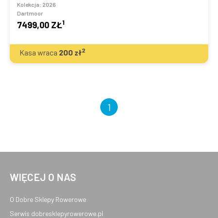
Kolekcja:
2026
Dartmoor
1
7499,00 ZŁ
2
Kasa wraca
200
zł
1
WIĘCEJ O NAS
O Dobre Sklepy Rowerowe
Serwis dobresklepyrowerowe.pl