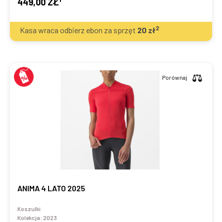
449,00 ZŁ
2
Kasa wraca odbierz ebon za sprzęt
20
zł
Porównaj
ANIMA 4 LATO 2025
Koszulki
Kolekcja:
2023