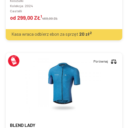
Koszulki
Kolekcja:
2024
Castelli
1
od
299,00 ZŁ
469,00 ZŁ
2
Kasa wraca odbierz ebon za sprzęt
20
zł
Porównaj
BLEND LADY