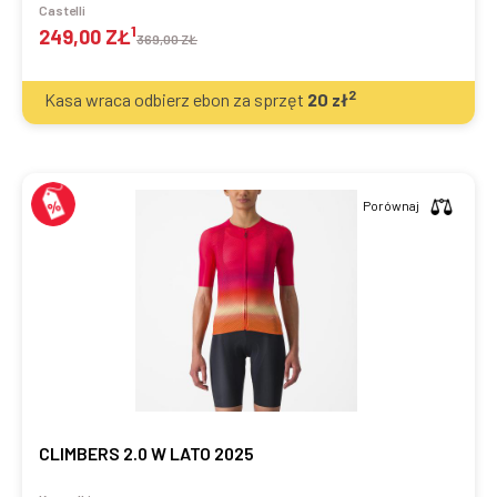
Castelli
1
249,00 ZŁ
369,00 ZŁ
2
Kasa wraca odbierz ebon za sprzęt
20
zł
Porównaj
CLIMBERS 2.0 W LATO 2025