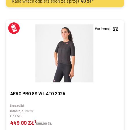
Kasa wraca odbierz ebon za sprzęt
40
zł
Porównaj
AERO PRO 8S W LATO 2025
Koszulki
Kolekcja:
2025
Castelli
1
449,00 ZŁ
699,00 ZŁ