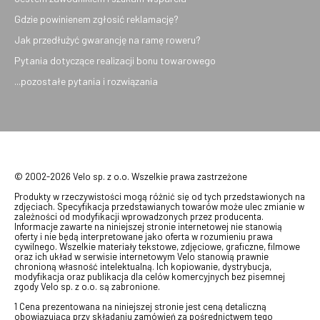
Gdzie powinienem zgłosić reklamację?
Jak przedłużyć gwarancję na ramę roweru?
Pytania dotyczące realizacji bonu towarowego
...pozostałe pytania i rozwiązania
© 2002-2026 Velo sp. z o.o. Wszelkie prawa zastrzeżone
Produkty w rzeczywistości mogą różnić się od tych przedstawionych na
zdjęciach. Specyfikacja przedstawianych towarów może ulec zmianie w
zależności od modyfikacji wprowadzonych przez producenta.
Informacje zawarte na niniejszej stronie internetowej nie stanowią
oferty i nie będą interpretowane jako oferta w rozumieniu prawa
cywilnego. Wszelkie materiały tekstowe, zdjęciowe, graficzne, filmowe
oraz ich układ w serwisie internetowym Velo stanowią prawnie
chronioną własność intelektualną. Ich kopiowanie, dystrybucja,
modyfikacja oraz publikacja dla celów komercyjnych bez pisemnej
zgody Velo sp. z o.o. są zabronione.
1 Cena prezentowana na niniejszej stronie jest ceną detaliczną
obowiązującą przy składaniu zamówień za pośrednictwem tego