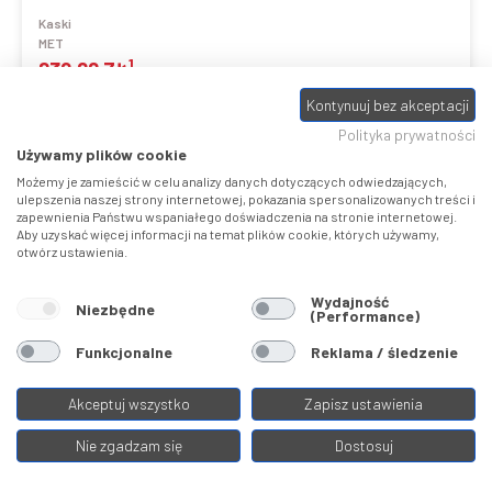
Kaski
MET
1
239,00 ZŁ
389,00 ZŁ
Kontynuuj bez akceptacji
Polityka prywatności
Używamy plików cookie
Możemy je zamieścić w celu analizy danych dotyczących odwiedzających,
Porównaj
ulepszenia naszej strony internetowej, pokazania spersonalizowanych treści i
zapewnienia Państwu wspaniałego doświadczenia na stronie internetowej.
Aby uzyskać więcej informacji na temat plików cookie, których używamy,
otwórz ustawienia.
Wydajność
Niezbędne
(Performance)
Funkcjonalne
Reklama / śledzenie
Akceptuj wszystko
Zapisz ustawienia
IMPRESA
Nie zgadzam się
Dostosuj
Kaski