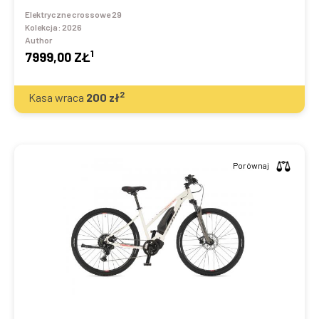
Elektryczne crossowe 29
Kolekcja:
2026
Author
1
7999,00 ZŁ
2
Kasa wraca
200
zł
Porównaj