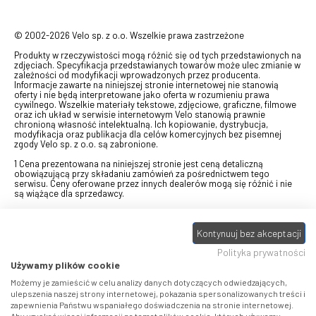
© 2002-2026 Velo sp. z o.o. Wszelkie prawa zastrzeżone
Produkty w rzeczywistości mogą różnić się od tych przedstawionych na
zdjęciach. Specyfikacja przedstawianych towarów może ulec zmianie w
zależności od modyfikacji wprowadzonych przez producenta.
Informacje zawarte na niniejszej stronie internetowej nie stanowią
oferty i nie będą interpretowane jako oferta w rozumieniu prawa
cywilnego. Wszelkie materiały tekstowe, zdjęciowe, graficzne, filmowe
oraz ich układ w serwisie internetowym Velo stanowią prawnie
chronioną własność intelektualną. Ich kopiowanie, dystrybucja,
modyfikacja oraz publikacja dla celów komercyjnych bez pisemnej
zgody Velo sp. z o.o. są zabronione.
1 Cena prezentowana na niniejszej stronie jest ceną detaliczną
obowiązującą przy składaniu zamówień za pośrednictwem tego
serwisu. Ceny oferowane przez innych dealerów mogą się różnić i nie
są wiążące dla sprzedawcy.
2 Bon przeznaczony do wymiany za pośrednictwem usługi "Realizuj
swój bon" na towary z oferty VELO, aktualnie dostępnej na stronie
Kontynuuj bez akceptacji
odbierzebon.pl
, w ramach sprzedaży premiowej. Dowiedz się jak
otrzymać Bon towarowy na
stronie promocji
. Prezentowana wartość
Polityka prywatności
eBonu uwzględnia fakt wyrażenia - w procesie rejestracji w
Panelu
klienta
- zgody na otrzymywanie drogą mailową informacji handlowo-
Używamy plików cookie
marketingowe, np. newsletter rowerowy. W przypadku braku zgody
wartość eBonu zostanie obniżona o 10 zł.
Możemy je zamieścić w celu analizy danych dotyczących odwiedzających,
ulepszenia naszej strony internetowej, pokazania spersonalizowanych treści i
zapewnienia Państwu wspaniałego doświadczenia na stronie internetowej.
Pamiętaj, że eBony za produkty SIDI dotyczą zakupów w sklepach