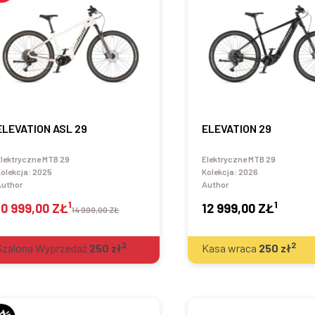
ELEVATION ASL 29
ELEVATION 29
lektryczne MTB 29
Elektryczne MTB 29
olekcja:
2025
Kolekcja:
2026
Author
Author
1
1
10 999,00 ZŁ
12 999,00 ZŁ
14 999,00 ZŁ
2
2
Szalona Wyprzedaż
250
zł
Kasa wraca
250
zł