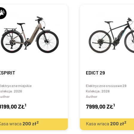
ESPIRIT
EDICT 29
lektryczne miejskie
Elektryczne crossowe 29
olekcja:
2026
Kolekcja:
2026
Author
Author
1
1
8199,00 ZŁ
7999,00 ZŁ
2
2
Kasa wraca
200
zł
Kasa wraca
200
zł