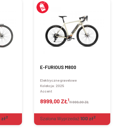
E-FURIOUS M800
Elektryczne gravelowe
Kolekcja:
2025
Accent
1
8999,00 ZŁ
11 999,00 ZŁ
2
2
0
zł
Szalona Wyprzedaż
100
zł