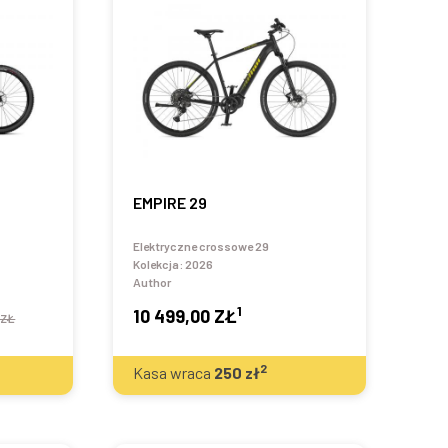
EMPIRE 29
Elektryczne crossowe 29
Kolekcja:
2026
Author
1
10 499,00 ZŁ
 ZŁ
2
Kasa wraca
250
zł