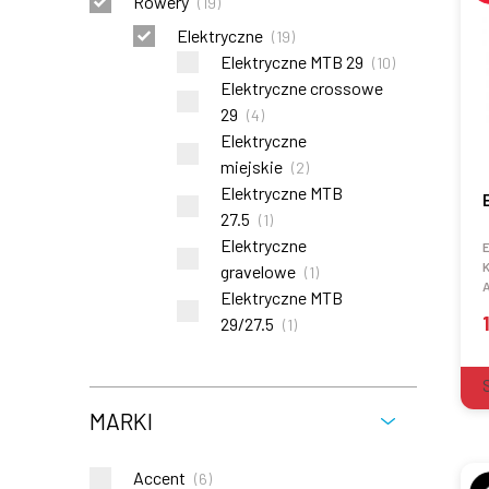
Rowery
(
19
)
Elektryczne
(
19
)
Elektryczne MTB 29
(
10
)
Elektryczne crossowe
29
(
4
)
Elektryczne
miejskie
(
2
)
Elektryczne MTB
27.5
(
1
)
Elektryczne
E
K
gravelowe
(
1
)
Elektryczne MTB
29/27.5
(
1
)
MARKI
Accent
(
6
)