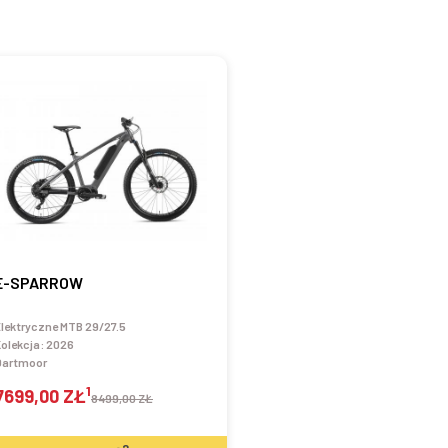
E-SPARROW
lektryczne MTB 29/27.5
olekcja:
2026
Dartmoor
1
7699,00 ZŁ
8499,00 ZŁ