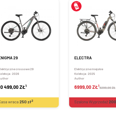
ENIGMA 29
ELECTRA
lektryczne crossowe 29
Elektryczne miejskie
olekcja:
2026
Kolekcja:
2025
Author
Author
1
1
10 499,00 ZŁ
6999,00 ZŁ
9299,00 ZŁ
2
Kasa wraca
250
zł
Szalona Wyprzedaż
20