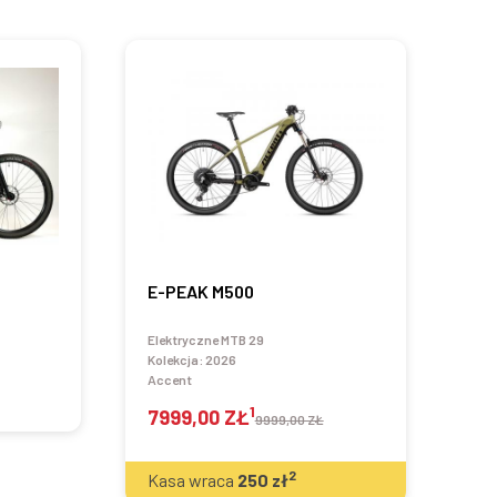
E-PEAK M500
Elektryczne MTB 29
Kolekcja:
2026
Accent
1
7999,00 ZŁ
9999,00 ZŁ
2
Kasa wraca
250
zł