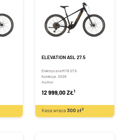
ELEVATION ASL 27.5
Elektryczne MTB 27.5
Kolekcja:
2026
Author
1
12 999,00 ZŁ
2
Kasa wraca
300
zł