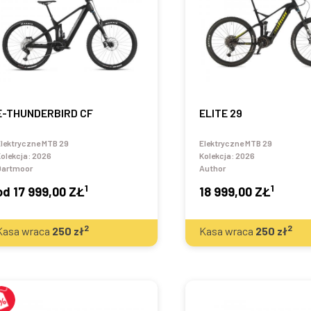
E-THUNDERBIRD CF
ELITE 29
lektryczne MTB 29
Elektryczne MTB 29
olekcja:
2026
Kolekcja:
2026
Dartmoor
Author
1
1
od
17 999,00 ZŁ
18 999,00 ZŁ
2
2
Kasa wraca
250
zł
Kasa wraca
250
zł