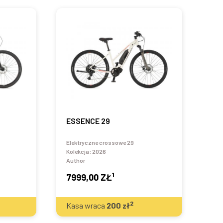
ESSENCE 29
Elektryczne crossowe 29
Kolekcja:
2026
Author
1
7999,00 ZŁ
2
Kasa wraca
200
zł