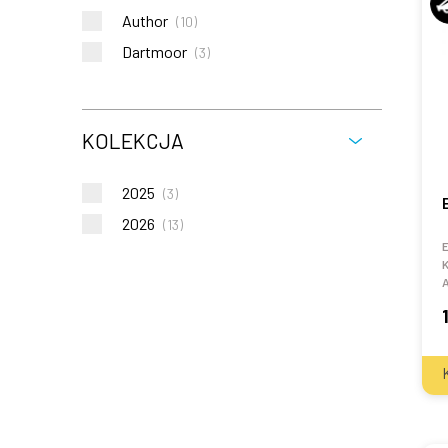
Author
(
10
)
Dartmoor
(
3
)
KOLEKCJA
2025
(
3
)
2026
(
13
)
E
K