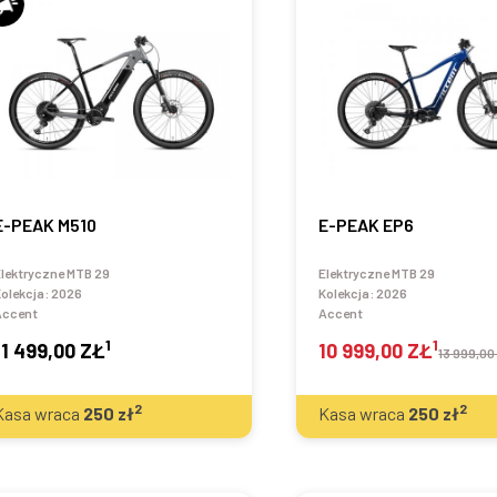
E-PEAK M510
E-PEAK EP6
lektryczne MTB 29
Elektryczne MTB 29
olekcja:
2026
Kolekcja:
2026
Accent
Accent
1
1
11 499,00 ZŁ
10 999,00 ZŁ
13 999,00
2
2
Kasa wraca
250
zł
Kasa wraca
250
zł