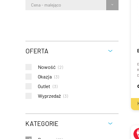
Cena - malejąco
OFERTA
E
Nowość
(
2
)
K
Okazja
(
3
)
Outlet
(
3
)
Wyprzedaż
(
3
)
KATEGORIE