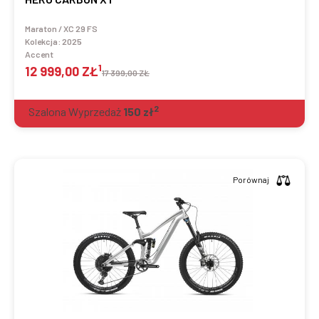
Maraton / XC 29 FS
Kolekcja:
2025
Accent
1
12 999,00 ZŁ
17 399,00 ZŁ
2
Szalona Wyprzedaż
150
zł
Porównaj