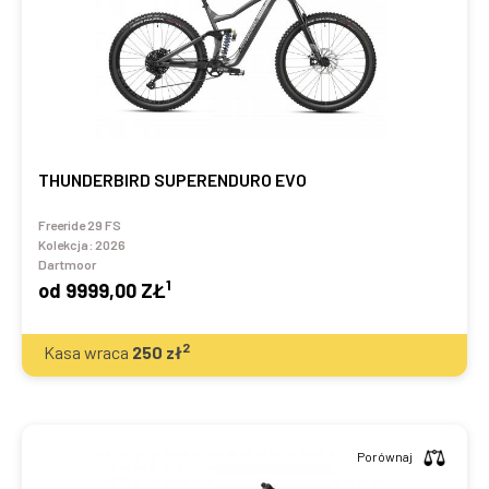
THUNDERBIRD SUPERENDURO EVO
Freeride 29 FS
Kolekcja:
2026
Dartmoor
1
od
9999,00 ZŁ
2
Kasa wraca
250
zł
Porównaj