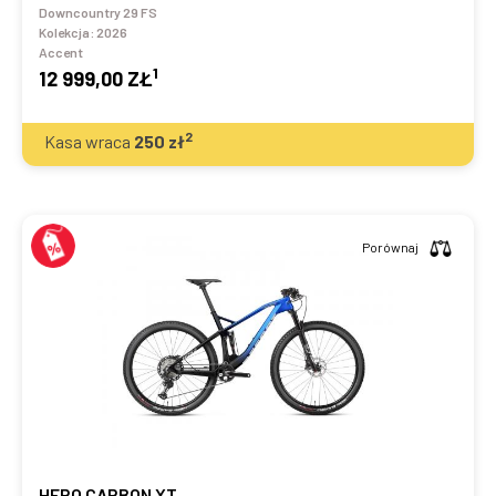
Downcountry 29 FS
Kolekcja:
2026
Accent
1
12 999,00 ZŁ
2
Kasa wraca
250
zł
Porównaj
HERO CARBON XT