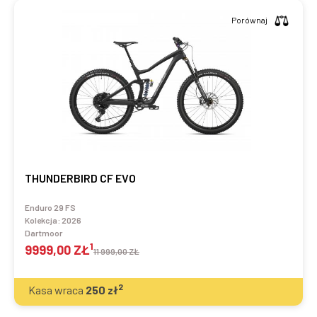
Porównaj
THUNDERBIRD CF EVO
Enduro 29 FS
Kolekcja:
2026
Dartmoor
1
9999,00 ZŁ
11 999,00 ZŁ
2
Kasa wraca
250
zł