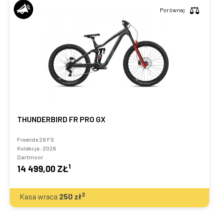
Porównaj
THUNDERBIRD FR PRO GX
Freeride 29 FS
Kolekcja:
2026
Dartmoor
1
14 499,00 ZŁ
2
Kasa wraca
250
zł