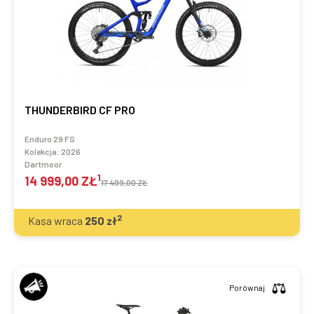
THUNDERBIRD CF PRO
Enduro 29 FS
Kolekcja:
2026
Dartmoor
1
14 999,00 ZŁ
17 499,00 ZŁ
2
Kasa wraca
250
zł
Porównaj