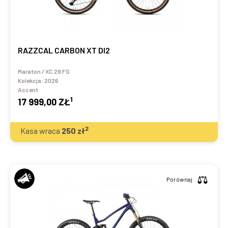
RAZZCAL CARBON XT DI2
Maraton / XC 29 FS
Kolekcja:
2026
Accent
1
17 999,00 ZŁ
2
Kasa wraca
250
zł
Porównaj