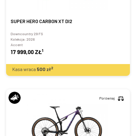
SUPER HERO CARBON XT DI2
Downcountry 29 FS
Kolekcja:
2026
Accent
1
17 999,00 ZŁ
2
Kasa wraca
500
zł
Porównaj