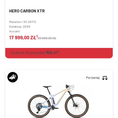
HERO CARBON XTR
Maraton / XC 29 FS
Kolekcja:
2025
Accent
1
17 999,00 ZŁ
20 999,00 ZŁ
2
Szalona Wyprzedaż
150
zł
Porównaj