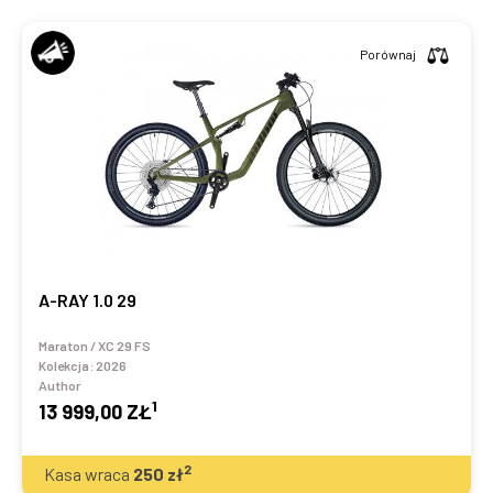
Porównaj
A-RAY 1.0 29
Maraton / XC 29 FS
Kolekcja:
2026
Author
1
13 999,00 ZŁ
2
Kasa wraca
250
zł