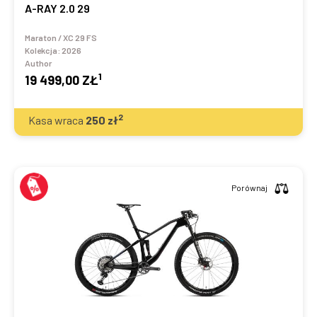
A-RAY 2.0 29
Maraton / XC 29 FS
Kolekcja:
2026
Author
1
19 499,00 ZŁ
2
Kasa wraca
250
zł
Porównaj