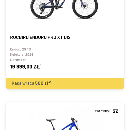
ROCBIRD ENDURO PRO XT DI2
Enduro 29 FS
Kolekcja:
2026
Dartmoor
1
16 999,00 ZŁ
2
Kasa wraca
500
zł
Porównaj