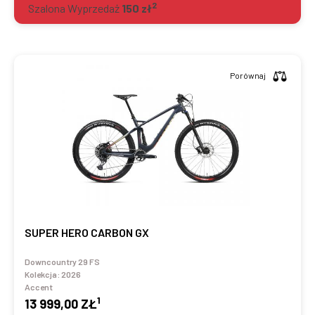
2
Szalona Wyprzedaż
150
zł
Porównaj
SUPER HERO CARBON GX
Downcountry 29 FS
Kolekcja:
2026
Accent
1
13 999,00 ZŁ