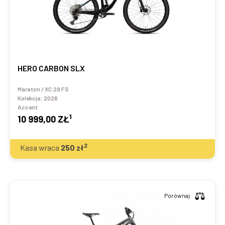
HERO CARBON SLX
Maraton / XC 29 FS
Kolekcja:
2026
Accent
1
10 999,00 ZŁ
2
Kasa wraca
250
zł
Porównaj