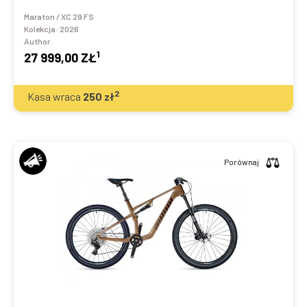
Maraton / XC 29 FS
Kolekcja:
2026
Author
1
27 999,00 ZŁ
2
Kasa wraca
250
zł
Porównaj