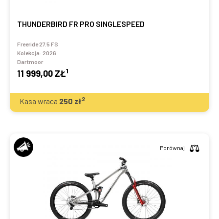
THUNDERBIRD FR PRO SINGLESPEED
Freeride 27.5 FS
Kolekcja:
2026
Dartmoor
1
11 999,00 ZŁ
2
Kasa wraca
250
zł
Porównaj