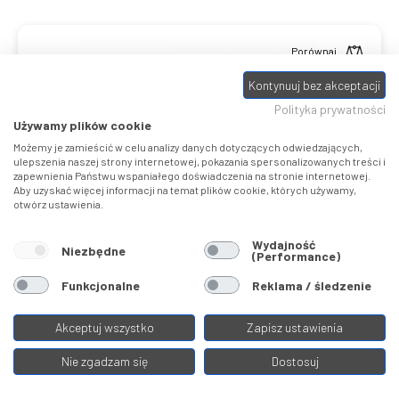
Porównaj
Kontynuuj bez akceptacji
Polityka prywatności
Używamy plików cookie
Możemy je zamieścić w celu analizy danych dotyczących odwiedzających,
ulepszenia naszej strony internetowej, pokazania spersonalizowanych treści i
zapewnienia Państwu wspaniałego doświadczenia na stronie internetowej.
Aby uzyskać więcej informacji na temat plików cookie, których używamy,
otwórz ustawienia.
Wydajność
THUNDERBIRD FR EVO
Niezbędne
(Performance)
Funkcjonalne
Reklama / śledzenie
Freeride 27.5 FS
Kolekcja:
2026
Dartmoor
Akceptuj wszystko
Zapisz ustawienia
1
9999,00 ZŁ
Nie zgadzam się
Dostosuj
2
Kasa wraca
250
zł