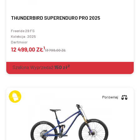
THUNDERBIRD SUPERENDURO PRO 2025
Freeride 29 FS
Kolekcja:
2025
Dartmoor
1
12 499,00 ZŁ
13 799,00 ZŁ
2
Szalona Wyprzedaż
150
zł
Porównaj