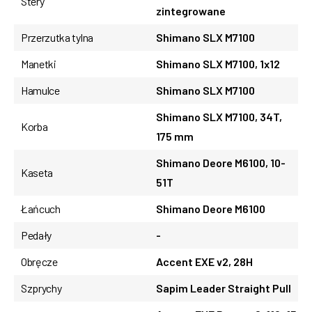
Stery
zintegrowane
Przerzutka tylna
Shimano SLX M7100
Manetki
Shimano SLX M7100, 1x12
Hamulce
Shimano SLX M7100
Shimano SLX M7100, 34T,
Korba
175 mm
Shimano Deore M6100, 10-
Kaseta
51T
Łańcuch
Shimano Deore M6100
Pedały
-
Obręcze
Accent EXE v2, 28H
Szprychy
Sapim Leader Straight Pull