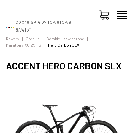
dobre sklepy rowerowe
®
&
Velo
Rowery
Górskie
Górskie - zawieszone
Maraton / XC 29 FS
Hero Carbon SLX
ACCENT HERO CARBON SLX