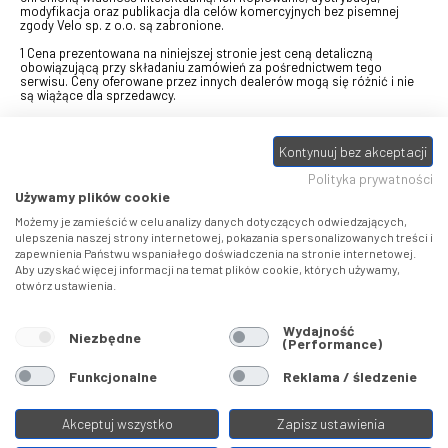
modyfikacja oraz publikacja dla celów komercyjnych bez pisemnej
zgody Velo sp. z o.o. są zabronione.
1 Cena prezentowana na niniejszej stronie jest ceną detaliczną
obowiązującą przy składaniu zamówień za pośrednictwem tego
serwisu. Ceny oferowane przez innych dealerów mogą się różnić i nie
są wiążące dla sprzedawcy.
2 Bon przeznaczony do wymiany za pośrednictwem usługi "Realizuj
swój bon" na towary z oferty VELO, aktualnie dostępnej na stronie
odbierzebon.pl
, w ramach sprzedaży premiowej. Dowiedz się jak
Kontynuuj bez akceptacji
otrzymać Bon towarowy na
stronie promocji
. Prezentowana wartość
Polityka prywatności
eBonu uwzględnia fakt wyrażenia - w procesie rejestracji w
Panelu
klienta
- zgody na otrzymywanie drogą mailową informacji handlowo-
Używamy plików cookie
marketingowe, np. newsletter rowerowy. W przypadku braku zgody
wartość eBonu zostanie obniżona o 10 zł.
Możemy je zamieścić w celu analizy danych dotyczących odwiedzających,
ulepszenia naszej strony internetowej, pokazania spersonalizowanych treści i
zapewnienia Państwu wspaniałego doświadczenia na stronie internetowej.
Pamiętaj, że eBony za produkty SIDI dotyczą zakupów w sklepach
Aby uzyskać więcej informacji na temat plików cookie, których używamy,
SIDI Center
, produkty Castelli zakupów w placówkach tworzących
otwórz ustawienia.
Castelli Center.
Wydajność
Niezbędne
(Performance)
Funkcjonalne
Reklama / śledzenie
Akceptuj wszystko
Zapisz ustawienia