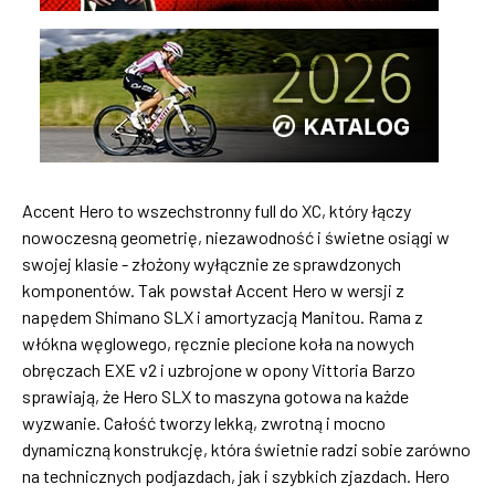
Accent Hero to wszechstronny full do XC, który łączy
nowoczesną geometrię, niezawodność i świetne osiągi w
swojej klasie - złożony wyłącznie ze sprawdzonych
komponentów. Tak powstał Accent Hero w wersji z
napędem Shimano SLX i amortyzacją Manitou. Rama z
włókna węglowego, ręcznie plecione koła na nowych
obręczach EXE v2 i uzbrojone w opony Vittoria Barzo
sprawiają, że Hero SLX to maszyna gotowa na każde
wyzwanie. Całość tworzy lekką, zwrotną i mocno
dynamiczną konstrukcję, która świetnie radzi sobie zarówno
na technicznych podjazdach, jak i szybkich zjazdach. Hero