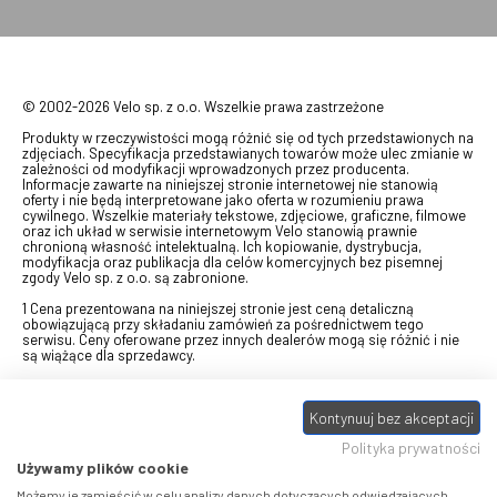
© 2002-2026 Velo sp. z o.o. Wszelkie prawa zastrzeżone
Produkty w rzeczywistości mogą różnić się od tych przedstawionych na
zdjęciach. Specyfikacja przedstawianych towarów może ulec zmianie w
zależności od modyfikacji wprowadzonych przez producenta.
Informacje zawarte na niniejszej stronie internetowej nie stanowią
oferty i nie będą interpretowane jako oferta w rozumieniu prawa
cywilnego. Wszelkie materiały tekstowe, zdjęciowe, graficzne, filmowe
oraz ich układ w serwisie internetowym Velo stanowią prawnie
chronioną własność intelektualną. Ich kopiowanie, dystrybucja,
modyfikacja oraz publikacja dla celów komercyjnych bez pisemnej
zgody Velo sp. z o.o. są zabronione.
1 Cena prezentowana na niniejszej stronie jest ceną detaliczną
obowiązującą przy składaniu zamówień za pośrednictwem tego
serwisu. Ceny oferowane przez innych dealerów mogą się różnić i nie
są wiążące dla sprzedawcy.
2 Bon przeznaczony do wymiany za pośrednictwem usługi "Realizuj
swój bon" na towary z oferty VELO, aktualnie dostępnej na stronie
Kontynuuj bez akceptacji
odbierzebon.pl
, w ramach sprzedaży premiowej. Dowiedz się jak
otrzymać Bon towarowy na
stronie promocji
. Prezentowana wartość
Polityka prywatności
eBonu uwzględnia fakt wyrażenia - w procesie rejestracji w
Panelu
klienta
- zgody na otrzymywanie drogą mailową informacji handlowo-
Używamy plików cookie
marketingowe, np. newsletter rowerowy. W przypadku braku zgody
wartość eBonu zostanie obniżona o 10 zł.
Możemy je zamieścić w celu analizy danych dotyczących odwiedzających,