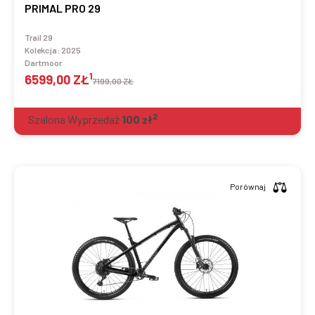
PRIMAL PRO 29
Trail 29
Kolekcja:
2025
Dartmoor
1
6599,00 ZŁ
7199,00 ZŁ
2
Szalona Wyprzedaż
100
zł
Porównaj