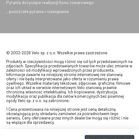
Pytania dotyczące realizacji bonu towarowego
...pozostałe pytania i rozwiązania
© 2002-2026 Velo sp. z o.o. Wszelkie prawa zastrzeżone
Produkty w rzeczywistości mogą różnić się od tych przedstawionych na
zdjęciach. Specyfikacja przedstawianych towarów może ulec zmianie w
zależności od modyfikacji wprowadzonych przez producenta.
Informacje zawarte na niniejszej stronie internetowej nie stanowią
oferty i nie będą interpretowane jako oferta w rozumieniu prawa
cywilnego. Wszelkie materiały tekstowe, zdjęciowe, graficzne, filmowe
oraz ich układ w serwisie internetowym Velo stanowią prawnie
chronioną własność intelektualną. Ich kopiowanie, dystrybucja,
modyfikacja oraz publikacja dla celów komercyjnych bez pisemnej
zgody Velo sp. z o.o. są zabronione.
1 Cena prezentowana na niniejszej stronie jest ceną detaliczną
obowiązującą przy składaniu zamówień za pośrednictwem tego
serwisu. Ceny oferowane przez innych dealerów mogą się różnić i nie
są wiążące dla sprzedawcy.
2 Bon przeznaczony do wymiany za pośrednictwem usługi "Realizuj
swój bon" na towary z oferty VELO, aktualnie dostępnej na stronie