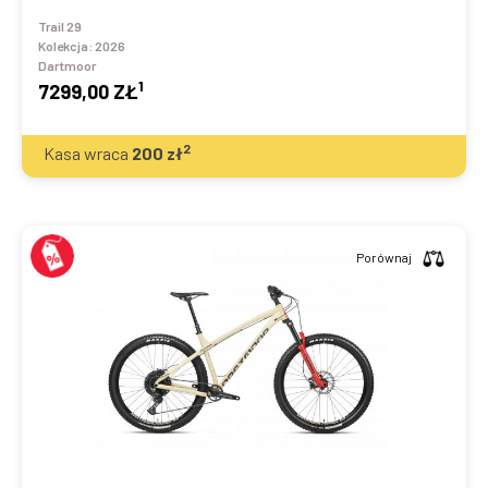
Trail 29
Kolekcja:
2026
Dartmoor
1
7299,00 ZŁ
2
Kasa wraca
200
zł
Porównaj