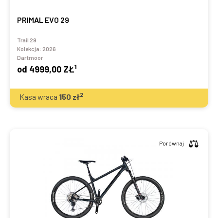
PRIMAL EVO 29
Trail 29
Kolekcja:
2026
Dartmoor
1
od
4999,00 ZŁ
2
Kasa wraca
150
zł
Porównaj