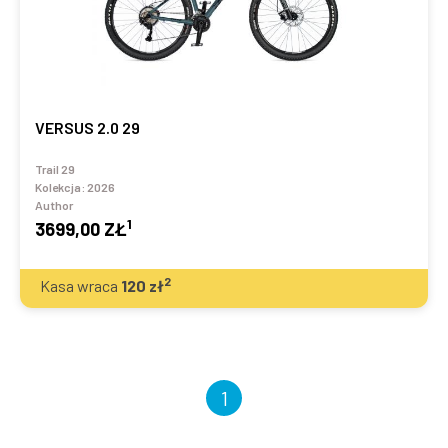
VERSUS 2.0 29
Trail 29
Kolekcja:
2026
Author
1
3699,00 ZŁ
2
Kasa wraca
120
zł
1