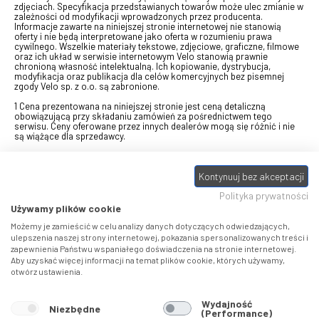
zdjęciach. Specyfikacja przedstawianych towarów może ulec zmianie w
zależności od modyfikacji wprowadzonych przez producenta.
Informacje zawarte na niniejszej stronie internetowej nie stanowią
oferty i nie będą interpretowane jako oferta w rozumieniu prawa
cywilnego. Wszelkie materiały tekstowe, zdjęciowe, graficzne, filmowe
oraz ich układ w serwisie internetowym Velo stanowią prawnie
chronioną własność intelektualną. Ich kopiowanie, dystrybucja,
modyfikacja oraz publikacja dla celów komercyjnych bez pisemnej
zgody Velo sp. z o.o. są zabronione.
1 Cena prezentowana na niniejszej stronie jest ceną detaliczną
obowiązującą przy składaniu zamówień za pośrednictwem tego
serwisu. Ceny oferowane przez innych dealerów mogą się różnić i nie
są wiążące dla sprzedawcy.
2 Bon przeznaczony do wymiany za pośrednictwem usługi "Realizuj
swój bon" na towary z oferty VELO, aktualnie dostępnej na stronie
Kontynuuj bez akceptacji
odbierzebon.pl
, w ramach sprzedaży premiowej. Dowiedz się jak
otrzymać Bon towarowy na
stronie promocji
. Prezentowana wartość
Polityka prywatności
eBonu uwzględnia fakt wyrażenia - w procesie rejestracji w
Panelu
klienta
- zgody na otrzymywanie drogą mailową informacji handlowo-
Używamy plików cookie
marketingowe, np. newsletter rowerowy. W przypadku braku zgody
wartość eBonu zostanie obniżona o 10 zł.
Możemy je zamieścić w celu analizy danych dotyczących odwiedzających,
ulepszenia naszej strony internetowej, pokazania spersonalizowanych treści i
zapewnienia Państwu wspaniałego doświadczenia na stronie internetowej.
Pamiętaj, że eBony za produkty SIDI dotyczą zakupów w sklepach
Aby uzyskać więcej informacji na temat plików cookie, których używamy,
SIDI Center
, produkty Castelli zakupów w placówkach tworzących
otwórz ustawienia.
Castelli Center.
Wydajność
Niezbędne
(Performance)