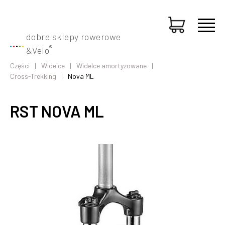
dobre sklepy rowerowe
®
&
Velo
Części
Widelce
Widelce amortyzowane
Cross-Trekking
Nova ML
RST NOVA ML