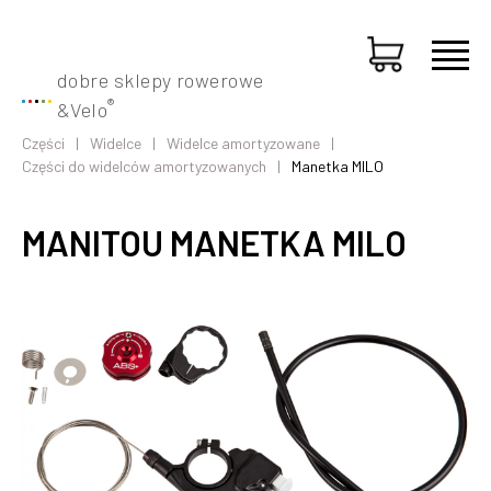
dobre sklepy rowerowe
®
&
Velo
Części
Widelce
Widelce amortyzowane
Części do widelców amortyzowanych
Manetka MILO
MANITOU MANETKA MILO