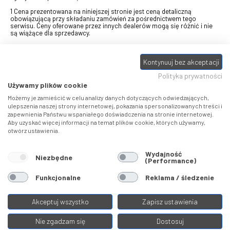
1 Cena prezentowana na niniejszej stronie jest ceną detaliczną
obowiązującą przy składaniu zamówień za pośrednictwem tego
serwisu. Ceny oferowane przez innych dealerów mogą się różnić i nie
są wiążące dla sprzedawcy.
2 Bon przeznaczony do wymiany za pośrednictwem usługi "Realizuj
swój bon" na towary z oferty VELO, aktualnie dostępnej na stronie
Kontynuuj bez akceptacji
odbierzebon.pl
, w ramach sprzedaży premiowej. Dowiedz się jak
otrzymać Bon towarowy na
stronie promocji
. Prezentowana wartość
Polityka prywatności
eBonu uwzględnia fakt wyrażenia - w procesie rejestracji w
Panelu
klienta
- zgody na otrzymywanie drogą mailową informacji handlowo-
Używamy plików cookie
marketingowe, np. newsletter rowerowy. W przypadku braku zgody
wartość eBonu zostanie obniżona o 10 zł.
Możemy je zamieścić w celu analizy danych dotyczących odwiedzających,
ulepszenia naszej strony internetowej, pokazania spersonalizowanych treści i
zapewnienia Państwu wspaniałego doświadczenia na stronie internetowej.
Pamiętaj, że eBony za produkty SIDI dotyczą zakupów w sklepach
Aby uzyskać więcej informacji na temat plików cookie, których używamy,
SIDI Center
, produkty Castelli zakupów w placówkach tworzących
otwórz ustawienia.
Castelli Center.
Wydajność
Niezbędne
(Performance)
Funkcjonalne
Reklama / śledzenie
Akceptuj wszystko
Zapisz ustawienia
Nie zgadzam się
Dostosuj