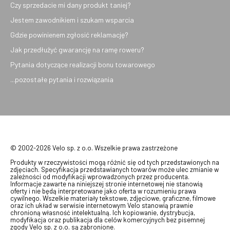
Czy sprzedacie mi dany produkt taniej?
Jestem zawodnikiem i szukam wsparcia
Gdzie powinienem zgłosić reklamację?
Jak przedłużyć gwarancję na ramę roweru?
Pytania dotyczące realizacji bonu towarowego
...pozostałe pytania i rozwiązania
© 2002-2026 Velo sp. z o.o. Wszelkie prawa zastrzeżone
Produkty w rzeczywistości mogą różnić się od tych przedstawionych na
zdjęciach. Specyfikacja przedstawianych towarów może ulec zmianie w
zależności od modyfikacji wprowadzonych przez producenta.
Informacje zawarte na niniejszej stronie internetowej nie stanowią
oferty i nie będą interpretowane jako oferta w rozumieniu prawa
cywilnego. Wszelkie materiały tekstowe, zdjęciowe, graficzne, filmowe
oraz ich układ w serwisie internetowym Velo stanowią prawnie
chronioną własność intelektualną. Ich kopiowanie, dystrybucja,
modyfikacja oraz publikacja dla celów komercyjnych bez pisemnej
zgody Velo sp. z o.o. są zabronione.