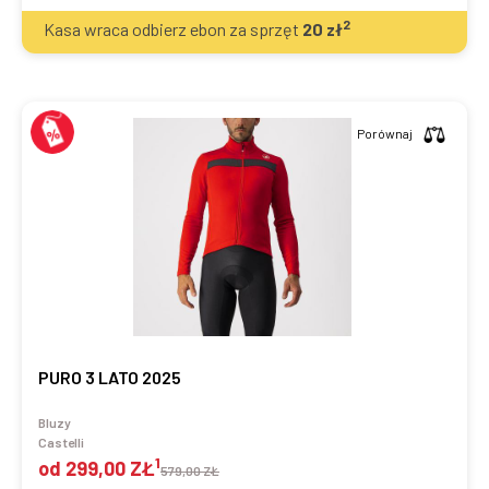
2
Kasa wraca odbierz ebon za sprzęt
20
zł
Porównaj
PURO 3 LATO 2025
Bluzy
Castelli
1
od
299,00 ZŁ
579,00 ZŁ