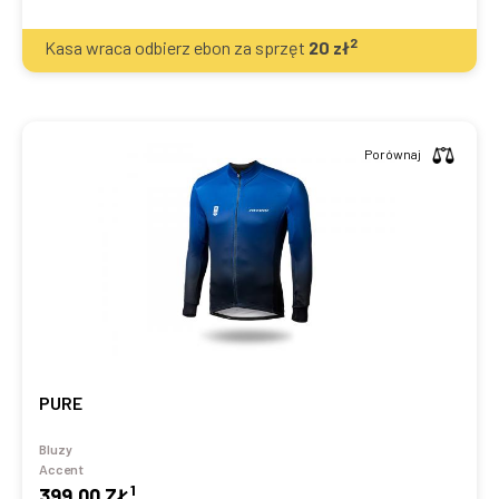
2
Kasa wraca odbierz ebon za sprzęt
20
zł
Porównaj
PURE
Bluzy
Accent
1
399,00 ZŁ