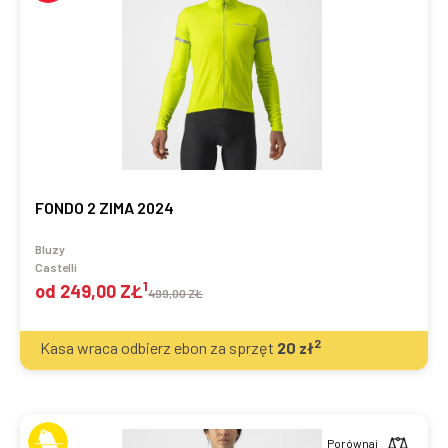
FONDO 2 ZIMA 2024
Bluzy
Castelli
1
od
249,00 ZŁ
499,00 ZŁ
2
Kasa wraca odbierz ebon za sprzęt
20
zł
Porównaj