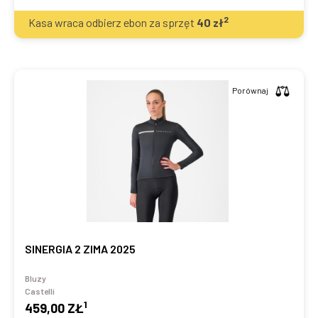
2
Kasa wraca odbierz ebon za sprzęt
40
zł
Porównaj
SINERGIA 2 ZIMA 2025
Bluzy
Castelli
1
459,00 ZŁ