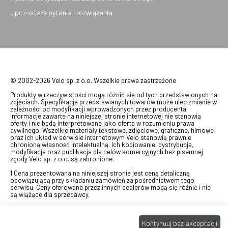
...pozostałe pytania i rozwiązania
© 2002-2026 Velo sp. z o.o. Wszelkie prawa zastrzeżone
Produkty w rzeczywistości mogą różnić się od tych przedstawionych na
zdjęciach. Specyfikacja przedstawianych towarów może ulec zmianie w
zależności od modyfikacji wprowadzonych przez producenta.
Informacje zawarte na niniejszej stronie internetowej nie stanowią
oferty i nie będą interpretowane jako oferta w rozumieniu prawa
cywilnego. Wszelkie materiały tekstowe, zdjęciowe, graficzne, filmowe
oraz ich układ w serwisie internetowym Velo stanowią prawnie
chronioną własność intelektualną. Ich kopiowanie, dystrybucja,
modyfikacja oraz publikacja dla celów komercyjnych bez pisemnej
zgody Velo sp. z o.o. są zabronione.
1 Cena prezentowana na niniejszej stronie jest ceną detaliczną
obowiązującą przy składaniu zamówień za pośrednictwem tego
serwisu. Ceny oferowane przez innych dealerów mogą się różnić i nie
są wiążące dla sprzedawcy.
2 Bon przeznaczony do wymiany za pośrednictwem usługi "Realizuj
swój bon" na towary z oferty VELO, aktualnie dostępnej na stronie
Kontynuuj bez akceptacji
odbierzebon.pl
, w ramach sprzedaży premiowej. Dowiedz się jak