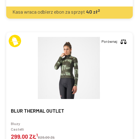
2
Kasa wraca odbierz ebon za sprzęt
40
zł
Porównaj
BLUR THERMAL OUTLET
Bluzy
Castelli
1
299,00 ZŁ
629,00 ZŁ