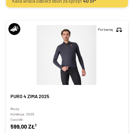
Kasa wraca odbierz ebon za sprzęt
40
zł
Porównaj
PURO 4 ZIMA 2025
Bluzy
Kolekcja:
2025
Castelli
1
599,00 ZŁ