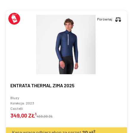
Porównaj
ENTRATA THERMAL ZIMA 2025
Bluzy
Kolekcja:
2023
Castelli
1
349,00 ZŁ
459,00 ZŁ
2
Kasa wraca odbierz ebon za sprzęt
20
zł