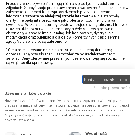
Produkty w rzeczywistości mogą różnić się od tych przedstawionych na
zdjęciach. Specyfikacja przedstawianych towarów może ulec zmianie w
zależności od modyfikacji wprowadzonych przez producenta.
Informacje zawarte na niniejszej stronie internetowej nie stanowią
oferty i nie będą interpretowane jako oferta w rozumieniu prawa
cywilnego. Wszelkie materiały tekstowe, zdjęciowe, graficzne, filmowe
oraz ich układ w serwisie internetowym Velo stanowią prawnie
chronioną własność intelektualną. Ich kopiowanie, dystrybucja,
modyfikacja oraz publikacja dla celów komercyjnych bez pisemnej
zgody Velo sp. z o.o. są zabronione.
1 Cena prezentowana na niniejszej stronie jest ceną detaliczną
obowiązującą przy składaniu zamówień za pośrednictwem tego
serwisu. Ceny oferowane przez innych dealerów mogą się różnić i nie
są wiążące dla sprzedawcy.
2 Bon przeznaczony do wymiany za pośrednictwem usługi "Realizuj
swój bon" na towary z oferty VELO, aktualnie dostępnej na stronie
Kontynuuj bez akceptacji
odbierzebon.pl
, w ramach sprzedaży premiowej. Dowiedz się jak
otrzymać Bon towarowy na
stronie promocji
. Prezentowana wartość
Polityka prywatności
eBonu uwzględnia fakt wyrażenia - w procesie rejestracji w
Panelu
klienta
- zgody na otrzymywanie drogą mailową informacji handlowo-
Używamy plików cookie
marketingowe, np. newsletter rowerowy. W przypadku braku zgody
wartość eBonu zostanie obniżona o 10 zł.
Możemy je zamieścić w celu analizy danych dotyczących odwiedzających,
ulepszenia naszej strony internetowej, pokazania spersonalizowanych treści i
zapewnienia Państwu wspaniałego doświadczenia na stronie internetowej.
Pamiętaj, że eBony za produkty SIDI dotyczą zakupów w sklepach
Aby uzyskać więcej informacji na temat plików cookie, których używamy,
SIDI Center
, produkty Castelli zakupów w placówkach tworzących
otwórz ustawienia.
Castelli Center.
Wydajność