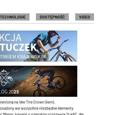
 TECHNOLOGIE
DOSTĘPNOŚĆ
VIDEO
mienioną na Vee Tire Crown Gem).
posażony we wszystkie niezbędne elementy
i 36mm, kasetę o szerokim rozstawie 11-48T, dla