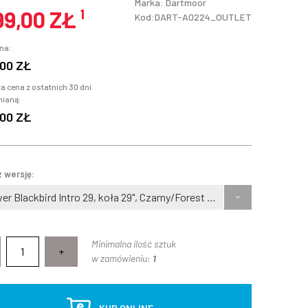
Marka:
Dartmoor
99,00 ZŁ
¹
Kod:DART-A0224_OUTLET
na:
00 ZŁ
a cena z ostatnich 30 dni
mianą:
00 ZŁ
 wersję:
Rower Blackbird Intro 29, koła 29", Czarny/Forest Green połysk, Xlarge
Minimalna ilość sztuk
+
w zamówieniu:
1
KUP ONLINE