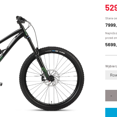
52
Stara ce
7999,
Najniższ
przed z
5699,
Wybierz
-