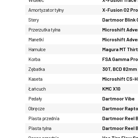
Amortyzator tylny
X-Fusion O2 Pr
Stery
Dartmoor Blink
Przerzutka tylna
Microshift Adv
Manetki
Microshift Adv
Hamulce
Magura MT Thirt
Korba
FSA Gamma Pro,
Zębatka
30T, BCD 82mm
Kaseta
Microshift CS-H
Łańcuch
KMC X10
Pedały
Dartmoor Vibe
Obręcze
Dartmoor Raptor
Piasta przednia
Dartmoor Reel 
Piasta tylna
Dartmoor Reel 
Opona przednia
Vee Tire Flow S