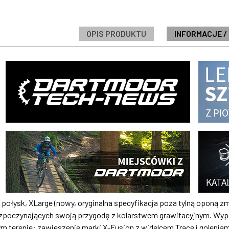
OPIS PRODUKTU
INFORMACJE /
n połysk, XLarge (nowy, oryginalna specyfikacja poza tylną oponą z
rozpoczynających swoją przygodę z kolarstwem grawitacyjnym. Wy
 terenie: zawieszenie marki X-Fusion z widelcem Trace i goleniam