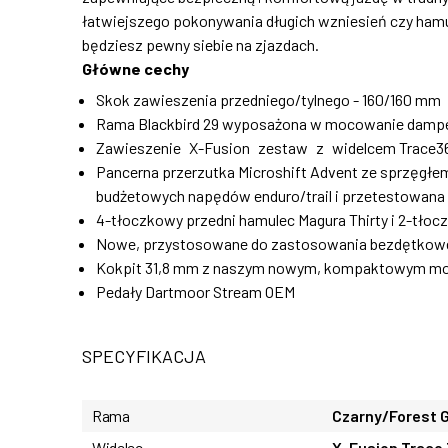
łatwiejszego pokonywania długich wzniesień czy ham
będziesz pewny siebie na zjazdach.
Główne cechy
Skok zawieszenia przedniego/tylnego - 160/160 mm
Rama Blackbird 29 wyposażona w mocowanie damper
Zawieszenie X-Fusion zestaw z widelcem Trace36
Pancerna przerzutka Microshift Advent ze sprzęgłem 
budżetowych napędów enduro/trail i przetestowana
4-tłoczkowy przedni hamulec Magura Thirty i 2-tłoc
Nowe, przystosowane do zastosowania bezdętkowe
Kokpit 31,8 mm z naszym nowym, kompaktowym mo
Pedały Dartmoor Stream OEM
SPECYFIKACJA
Rama
Czarny/Forest G
Widelec
X-Fusion Trace 