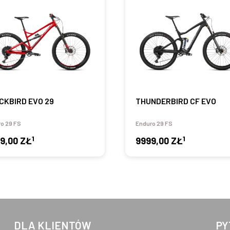
CKBIRD EVO 29
THUNDERBIRD CF EVO
o 29 FS
Enduro 29 FS
1
1
9,00 ZŁ
9999,00 ZŁ
DLA KLIENTÓW
PY