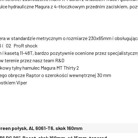
ulce hydrauliczne Magura z 4-tłoczkowym przednim zaciskiem, po
a w standardzie metrycznym o rozmiarze 230x65mm i obsługując
 i O2 ProR shock
i kasetą 11-48T, bardzo pozytywnie ocenione przez specjalistyczny
 w terenie przez nasz team R&D
zkowy tylny hamulec Magura MT Thirty 2
go obręcze Raptor o szerokości wewnętrznej 30 mm
stkiem Viper
reen połysk, AL 6061-T6, skok 160mm
36 RC 29", Boost, skok 160mm, oś 15mm, tapered