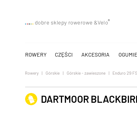
®
dobre sklepy rowerowe &
Velo
ROWERY
CZĘŚCI
AKCESORIA
OGUMIE
Rowery
Górskie
Górskie - zawieszone
Enduro 29 F
DARTMOOR BLACKBIRD