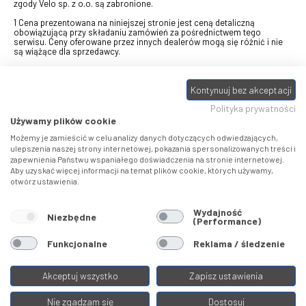
zgody Velo sp. z o.o. są zabronione.
1 Cena prezentowana na niniejszej stronie jest ceną detaliczną
obowiązującą przy składaniu zamówień za pośrednictwem tego
serwisu. Ceny oferowane przez innych dealerów mogą się różnić i nie
są wiążące dla sprzedawcy.
2 Bon przeznaczony do wymiany za pośrednictwem usługi "Realizuj
swój bon" na towary z oferty VELO, aktualnie dostępnej na stronie
odbierzebon.pl
, w ramach sprzedaży premiowej. Dowiedz się jak
Kontynuuj bez akceptacji
otrzymać Bon towarowy na
stronie promocji
. Prezentowana wartość
Polityka prywatności
eBonu uwzględnia fakt wyrażenia - w procesie rejestracji w
Panelu
klienta
- zgody na otrzymywanie drogą mailową informacji handlowo-
Używamy plików cookie
marketingowe, np. newsletter rowerowy. W przypadku braku zgody
wartość eBonu zostanie obniżona o 10 zł.
Możemy je zamieścić w celu analizy danych dotyczących odwiedzających,
ulepszenia naszej strony internetowej, pokazania spersonalizowanych treści i
zapewnienia Państwu wspaniałego doświadczenia na stronie internetowej.
Pamiętaj, że eBony za produkty SIDI dotyczą zakupów w sklepach
Aby uzyskać więcej informacji na temat plików cookie, których używamy,
SIDI Center
, produkty Castelli zakupów w placówkach tworzących
otwórz ustawienia.
Castelli Center.
Wydajność
Niezbędne
(Performance)
Funkcjonalne
Reklama / śledzenie
Akceptuj wszystko
Zapisz ustawienia
Nie zgadzam się
Dostosuj