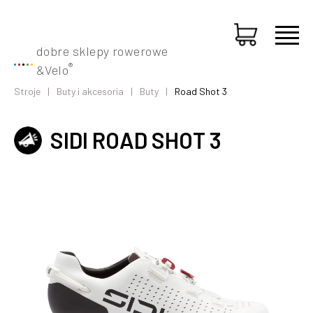
dobre sklepy rowerowe
®
&
Velo
Stroje
Buty i akcesoria
Buty
Road Shot 3
SIDI ROAD SHOT 3