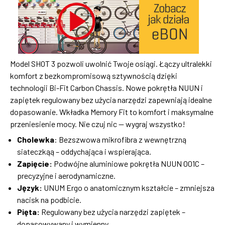
Model SHOT 3 pozwoli uwolnić Twoje osiągi. Łączy ultralekki
komfort z bezkompromisową sztywnością dzięki
technologii Bi-Fit Carbon Chassis. Nowe pokrętła NUUN i
zapiętek regulowany bez użycia narzędzi zapewniają idealne
dopasowanie. Wkładka Memory Fit to komfort i maksymalne
przeniesienie mocy. Nie czuj nic — wygraj wszystko!
Cholewka
: Bezszwowa mikrofibra z wewnętrzną
siateczkąą – oddychająca i wspierająca.
Zapięcie:
Podwójne aluminiowe pokrętła NUUN 001C –
precyzyjne i aerodynamiczne.
Język:
UNUM Ergo o anatomicznym kształcie – zmniejsza
nacisk na podbicie.
Pięta:
Regulowany bez użycia narzędzi zapiętek –
dopasowywany i wymienny.