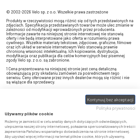
© 2002-2026 Velo sp. z o.o. Wszelkie prawa zastrzeżone
Produkty w rzeczywistości mogą różnić się od tych przedstawionych na
zdjęciach. Specyfikacja przedstawianych towarów może ulec zmianie w
zależności od modyfikacji wprowadzonych przez producenta.
Informacje zawarte na niniejszej stronie internetowej nie stanowią
oferty i nie będą interpretowane jako oferta w rozumieniu prawa
cywilnego. Wszelkie materiały tekstowe, zdjęciowe, graficzne, filmowe
oraz ich układ w serwisie internetowym Velo stanowią prawnie
chronioną własność intelektualną. Ich kopiowanie, dystrybucja,
modyfikacja oraz publikacja dla celów komercyjnych bez pisemnej
zgody Velo sp. z o.o. są zabronione.
1 Cena prezentowana na niniejszej stronie jest ceną detaliczną
obowiązującą przy składaniu zamówień za pośrednictwem tego
serwisu. Ceny oferowane przez innych dealerów mogą się różnić i nie
są wiążące dla sprzedawcy.
2 Bon przeznaczony do wymiany za pośrednictwem usługi "Realizuj
swój bon" na towary z oferty VELO, aktualnie dostępnej na stronie
odbierzebon.pl
, w ramach sprzedaży premiowej. Dowiedz się jak
Kontynuuj bez akceptacji
otrzymać Bon towarowy na
stronie promocji
. Prezentowana wartość
Polityka prywatności
eBonu uwzględnia fakt wyrażenia - w procesie rejestracji w
Panelu
klienta
- zgody na otrzymywanie drogą mailową informacji handlowo-
Używamy plików cookie
marketingowe, np. newsletter rowerowy. W przypadku braku zgody
wartość eBonu zostanie obniżona o 10 zł.
Możemy je zamieścić w celu analizy danych dotyczących odwiedzających,
ulepszenia naszej strony internetowej, pokazania spersonalizowanych treści i
zapewnienia Państwu wspaniałego doświadczenia na stronie internetowej.
Pamiętaj, że eBony za produkty SIDI dotyczą zakupów w sklepach
Aby uzyskać więcej informacji na temat plików cookie, których używamy,
SIDI Center
, produkty Castelli zakupów w placówkach tworzących