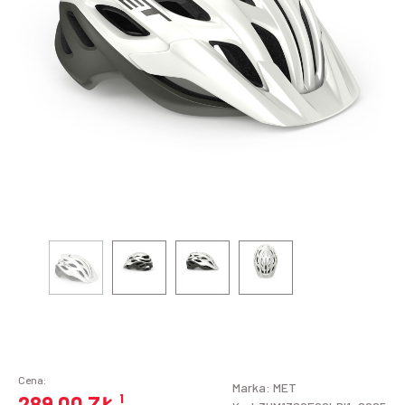
Cena:
Marka:
MET
289,00 ZŁ
¹