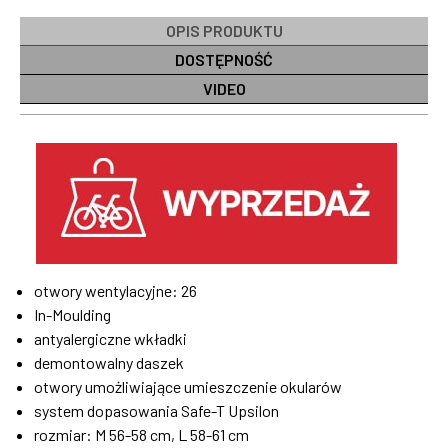
OPIS PRODUKTU
DOSTĘPNOŚĆ
VIDEO
otwory wentylacyjne: 26
In-Moulding
antyalergiczne wkładki
demontowalny daszek
otwory umożliwiające umieszczenie okularów
system dopasowania Safe-T Upsilon
rozmiar: M 56-58 cm, L 58-61 cm