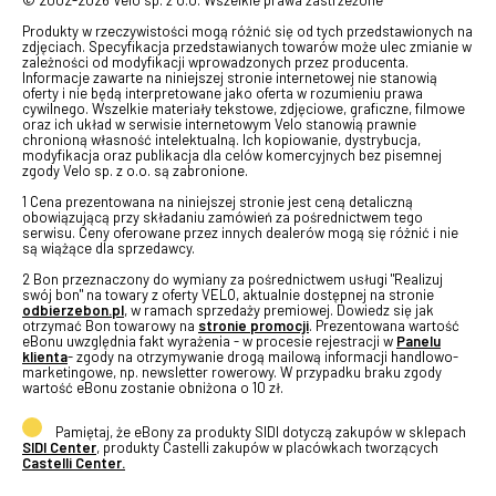
© 2002-2026 Velo sp. z o.o. Wszelkie prawa zastrzeżone
Produkty w rzeczywistości mogą różnić się od tych przedstawionych na
zdjęciach. Specyfikacja przedstawianych towarów może ulec zmianie w
zależności od modyfikacji wprowadzonych przez producenta.
Informacje zawarte na niniejszej stronie internetowej nie stanowią
oferty i nie będą interpretowane jako oferta w rozumieniu prawa
cywilnego. Wszelkie materiały tekstowe, zdjęciowe, graficzne, filmowe
oraz ich układ w serwisie internetowym Velo stanowią prawnie
chronioną własność intelektualną. Ich kopiowanie, dystrybucja,
modyfikacja oraz publikacja dla celów komercyjnych bez pisemnej
zgody Velo sp. z o.o. są zabronione.
1 Cena prezentowana na niniejszej stronie jest ceną detaliczną
obowiązującą przy składaniu zamówień za pośrednictwem tego
serwisu. Ceny oferowane przez innych dealerów mogą się różnić i nie
są wiążące dla sprzedawcy.
2 Bon przeznaczony do wymiany za pośrednictwem usługi "Realizuj
swój bon" na towary z oferty VELO, aktualnie dostępnej na stronie
odbierzebon.pl
, w ramach sprzedaży premiowej. Dowiedz się jak
otrzymać Bon towarowy na
stronie promocji
. Prezentowana wartość
eBonu uwzględnia fakt wyrażenia - w procesie rejestracji w
Panelu
klienta
- zgody na otrzymywanie drogą mailową informacji handlowo-
marketingowe, np. newsletter rowerowy. W przypadku braku zgody
wartość eBonu zostanie obniżona o 10 zł.
Pamiętaj, że eBony za produkty SIDI dotyczą zakupów w sklepach
SIDI Center
, produkty Castelli zakupów w placówkach tworzących
Castelli Center.