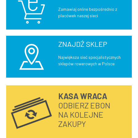
Zamawiaj online bezpośrednio z
placówek naszej sieci
ZNAJDŹ SKLEP
Największa sieć specjalistycznych
sklepów rowerowych w Polsce
KASA WRACA
ODBIERZ EBON
NA KOLEJNE
ZAKUPY