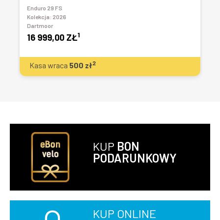
Enduro 29 FS
T
Kolekcja:
2026
Dartmoor
1
16 999,00 ZŁ
2
Kasa wraca
500
zł
KUP
BON
PODARUNKOWY
KUP ONLINE