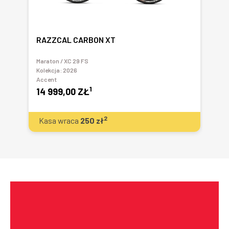
RAZZCAL CARBON XT
SH
Maraton / XC 29 FS
Sio
Kolekcja:
2026
San
Accent
29
1
14 999,00 ZŁ
2
Kasa wraca
250
zł