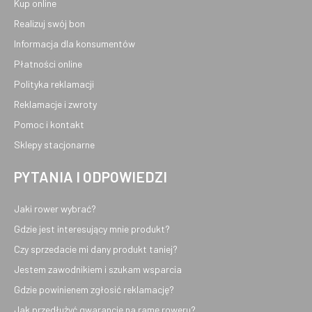
Kup online
Realizuj swój bon
Informacja dla konsumentów
Płatności online
Polityka reklamacji
Reklamacje i zwroty
Pomoc i kontakt
Sklepy stacjonarne
PYTANIA I ODPOWIEDZI
Jaki rower wybrać?
Gdzie jest interesujący mnie produkt?
Czy sprzedacie mi dany produkt taniej?
Jestem zawodnikiem i szukam wsparcia
Gdzie powinienem zgłosić reklamację?
Jak przedłużyć gwarancję na ramę roweru?