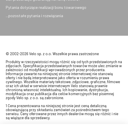
Pytania dotyczące realizacji bonu towarowego
...pozostałe pytania i rozwiązania
© 2002-2026 Velo sp. z o.o. Wszelkie prawa zastrzeżone
Produkty w rzeczywistości mogą różnić się od tych przedstawionych na
zdjęciach. Specyfikacja przedstawianych towarów może ulec zmianie w
zależności od modyfikacji wprowadzonych przez producenta.
Informacje zawarte na niniejszej stronie internetowej nie stanowią
oferty i nie będą interpretowane jako oferta w rozumieniu prawa
cywilnego. Wszelkie materiały tekstowe, zdjęciowe, graficzne, filmowe
oraz ich układ w serwisie internetowym Velo stanowią prawnie
chronioną własność intelektualną. Ich kopiowanie, dystrybucja,
modyfikacja oraz publikacja dla celów komercyjnych bez pisemnej
zgody Velo sp. z o.o. są zabronione.
1 Cena prezentowana na niniejszej stronie jest ceną detaliczną
obowiązującą przy składaniu zamówień za pośrednictwem tego
serwisu. Ceny oferowane przez innych dealerów mogą się różnić i nie
są wiążące dla sprzedawcy.
2 Bon przeznaczony do wymiany za pośrednictwem usługi "Realizuj