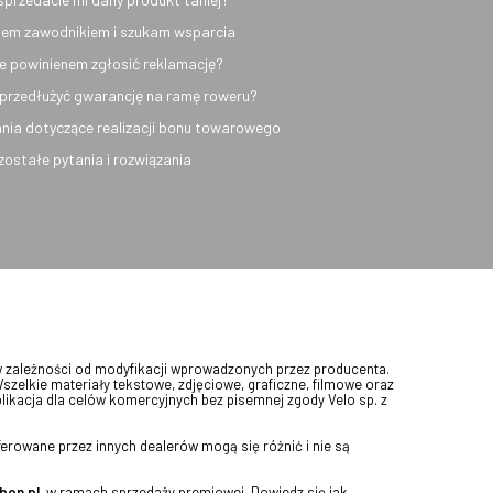
em zawodnikiem i szukam wsparcia
e powinienem zgłosić reklamację?
przedłużyć gwarancję na ramę roweru?
nia dotyczące realizacji bonu towarowego
ozostałe pytania i rozwiązania
w zależności od modyfikacji wprowadzonych przez producenta.
Wszelkie materiały tekstowe, zdjęciowe, graficzne, filmowe oraz
blikacja dla celów komercyjnych bez pisemnej zgody Velo sp. z
erowane przez innych dealerów mogą się różnić i nie są
bon.pl
, w ramach sprzedaży premiowej. Dowiedz się jak