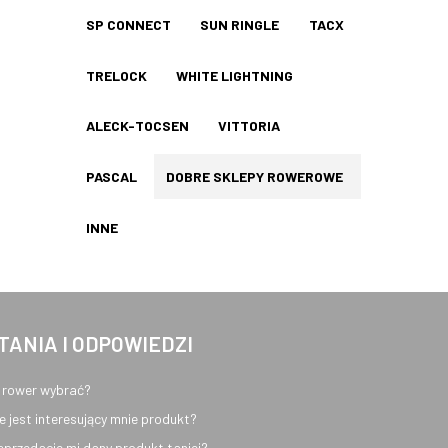
SP CONNECT
SUN RINGLE
TACX
TRELOCK
WHITE LIGHTNING
ALECK-TOCSEN
VITTORIA
PASCAL
DOBRE SKLEPY ROWEROWE
INNE
TANIA I ODPOWIEDZI
 rower wybrać?
e jest interesujący mnie produkt?
sprzedacie mi dany produkt taniej?