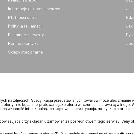
Informacja dla konsumentów
Jest
Płatności online
Gdzi
Polityka reklamacji
Jak 
Reklamacje i zwroty
Pyta
Pomoc i kontakt
...p
Sklepy stacjonarne
onych na zdjęciach. Specyfikacja przedstawianych towarów może ulec zmianie 
ią oferty i nie będą interpretowane jako oferta w rozumieniu prawa cywilnego. 
oną własność intelektualną. Ich kopiowanie, dystrybucja, modyfikacja oraz pu
 obowiązującą przy składaniu zamówień za pośrednictwem tego serwisu. Ceny of
j swój bon" na towary z oferty VELO, aktualnie dostępnej na stronie
odbierze