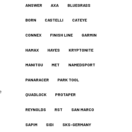
ANSWER
AXA
BLUEGRASS
BORN
CASTELLI
CATEYE
CONNEX
FINISH LINE
GARMIN
HAMAX
HAYES
KRYPTONITE
MANITOU
MET
NAMEDSPORT
PANARACER
PARK TOOL
e
QUADLOCK
PROTAPER
REYNOLDS
RST
SAN MARCO
SAPIM
SIDI
SKS-GERMANY