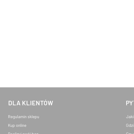
DLA KLIENTÓW
PY
Regulamin sklepu
Jaki
Kup online
Gdzi
Realizuj swój bon
Czy 