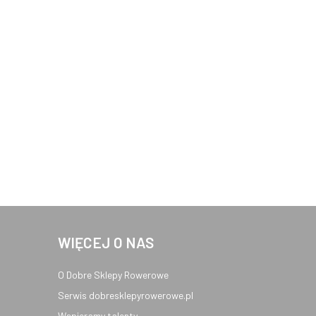
WIĘCEJ O NAS
O Dobre Sklepy Rowerowe
Serwis dobresklepyrowerowe.pl
Wspieramy talenty