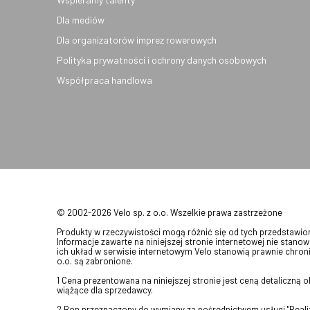
Dla mediów
Dla organizatorów imprez rowerowych
Polityka prywatności i ochrony danych osobowych
Współpraca handlowa
© 2002-2026 Velo sp. z o.o. Wszelkie prawa zastrzeżone
Produkty w rzeczywistości mogą różnić się od tych przedstawi
Informacje zawarte na niniejszej stronie internetowej nie stanow
ich układ w serwisie internetowym Velo stanowią prawnie chroni
o.o. są zabronione.
1 Cena prezentowana na niniejszej stronie jest ceną detaliczną
wiążące dla sprzedawcy.
2 Bon przeznaczony do wymiany za pośrednictwem usługi "Realizu