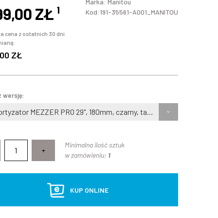
Marka:
Manitou
99,00 ZŁ
¹
Kod:191-35561-A001_MANITOU
a cena z ostatnich 30 dni
mianą:
00 ZŁ
 wersję:
Amortyzator MEZZER PRO 29", 180mm, czarny, taper, oś 15mm Boost
Minimalna ilość sztuk
+
w zamówieniu:
1
KUP ONLINE