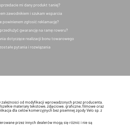
sprzedacie mi dany produkt taniej?
em zawodnikiem i szukam wsparcia
e powinienem zgłosić reklamację?
przedłużyć gwarancję na ramę roweru?
nia dotyczące realizacji bonu towarowego
ozostałe pytania i rozwiązania
w zależności od modyfikacji wprowadzonych przez producenta.
Wszelkie materiały tekstowe, zdjęciowe, graficzne, filmowe oraz
blikacja dla celów komercyjnych bez pisemnej zgody Velo sp. z
erowane przez innych dealerów mogą się różnić i nie są