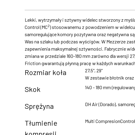
Lekki, wytrzymały i sztywny widelec stworzony z myśl
2
Control (MC
) stosowanemu z powodzeniem w widelcu 
samoregulujące komory pozytywna oraz negatywna są ese
Was na szlaku lub podczas wyścigów. W Mezzerze zast
zapewnienia maksymalnej sztywności. Fabrycznie wid
zmiana w przedziale 160-180 mm zarówno dla wersji 27,
Friction gwarantują płynną pracę w każdych warunkach
27,5", 29"
Rozmiar koła
W zestawie błotnik oraz
140 - 180 mm (regulowan
Skok
DH Air (Dorado), samore
Sprężyna
Multi CompresionControl
Tłumienie
kompresji