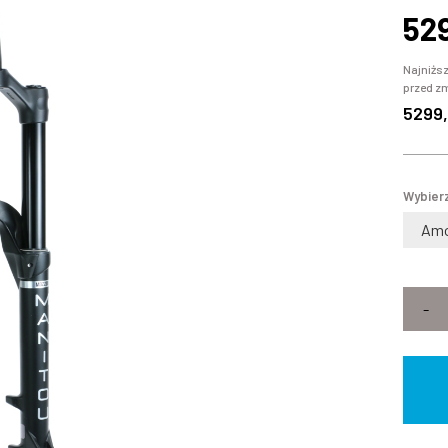
52
Najniższ
przed z
5299,
Wybierz
-