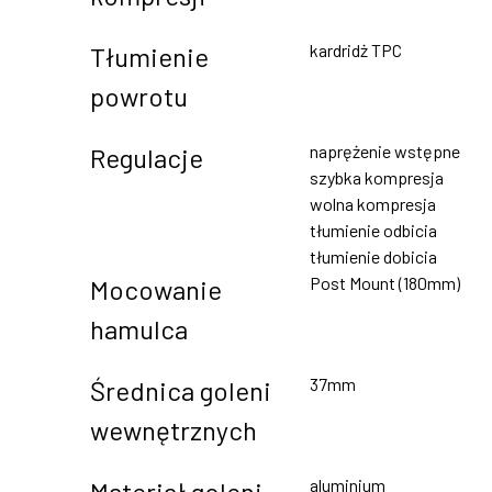
kardridż TPC
Tłumienie
powrotu
naprężenie wstępne
Regulacje
szybka kompresja
wolna kompresja
tłumienie odbicia
tłumienie dobicia
Post Mount (180mm)
Mocowanie
hamulca
37mm
Średnica goleni
wewnętrznych
aluminium
Materiał goleni