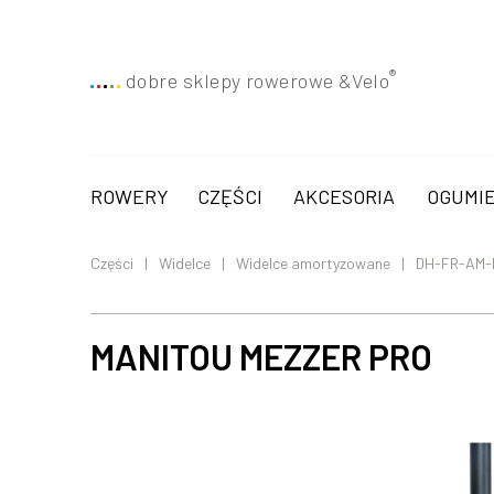
®
dobre sklepy rowerowe &
Velo
ROWERY
CZĘŚCI
AKCESORIA
OGUMIE
Części
Widelce
Widelce amortyzowane
DH-FR-AM-
MANITOU MEZZER PRO