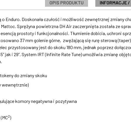
OPIS PRODUKTU
INFORMACJE /
ą o Enduro. Doskonała czułość i możliwość zewnętrznej zmiany cha
Mattoc. Sprężyna powietrzna DH Air zaczerpnięta została ze spr
ncją prostoty i funkcjonalności. Tłumienie dobicia, uchroni sprzę
osowano 37 mm golenie górne, zwężającą się rurę sterową (taper) 
elec przystosowany jest do skoku 180 mm, jednak poprzez dołącz
5” jak i 29”. System IRT (Infinite Rate Tune) umożliwia zmianę obj
.
 tokeny do zmiany skoku
y wewnętrznie)
gulujące komory negatywna i pozytywna
2
 (MC
)