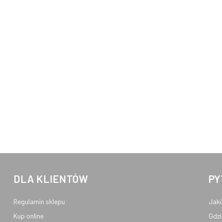
DLA KLIENTÓW
PY
Regulamin sklepu
Jaki
Kup online
Gdzi