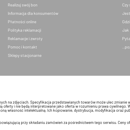
Realizuj swój bon
Czy 
Informacja dla konsumentów
Jest
Płatności online
Gdzi
Polityka reklamacji
Jak 
Reklamacje i zwroty
Pyta
Pomoc i kontakt
...p
Sklepy stacjonarne
onych na zdjęciach. Specyfikacja przedstawianych towarów może ulec zmianie 
ią oferty i nie będą interpretowane jako oferta w rozumieniu prawa cywilnego. 
oną własność intelektualną. Ich kopiowanie, dystrybucja, modyfikacja oraz pu
 obowiązującą przy składaniu zamówień za pośrednictwem tego serwisu. Ceny of