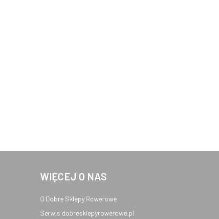
WIĘCEJ O NAS
O Dobre Sklepy Rowerowe
Serwis dobresklepyrowerowe.pl