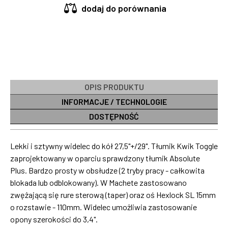
dodaj do porównania
OPIS PRODUKTU
INFORMACJE / TECHNOLOGIE
DOSTĘPNOŚĆ
Lekki i sztywny widelec do kół 27,5"+/29". Tłumik Kwik Toggle
zaprojektowany w oparciu sprawdzony tłumik Absolute
Plus. Bardzo prosty w obsłudze (2 tryby pracy - całkowita
blokada lub odblokowany). W Machete zastosowano
zwężającą się rure sterową (taper) oraz oś Hexlock SL 15mm
o rozstawie - 110mm. Widelec umożliwia zastosowanie
opony szerokości do 3,4".