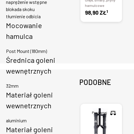
Oleje, smary, płyny
naprężenie wstępne
hamulcowe
blokada skoku
1
98,90 ZŁ
tłumienie odbicia
Mocowanie
hamulca
Post Mount (180mm)
Średnica goleni
wewnętrznych
PODOBNE
32mm
Materiał goleni
wewnetrznych
Porównaj
aluminium
Materiał goleni