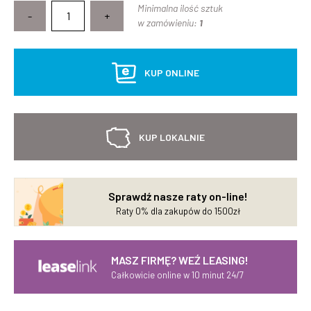
Minimalna ilość sztuk
-
+
w zamówieniu:
1
KUP ONLINE
KUP LOKALNIE
Sprawdź nasze raty on-line!
Raty 0% dla zakupów do 1500zł
MASZ FIRMĘ? WEŹ LEASING!
Całkowicie online w 10 minut 24/7